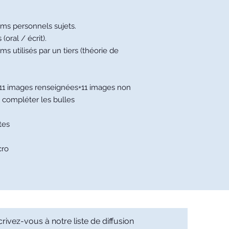
ms personnels sujets.
oral / écrit).
 utilisés par un tiers (théorie de
11 images renseignées+11 images non
r compléter les bulles
tes
cro
crivez-vous à notre liste de diffusion