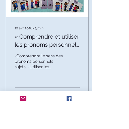
12 avr. 2026
∙
3
min
« Comprendre et utiliser
les pronoms personnels
sujets : pistes d'activités
-Comprendre le sens des
et mises en pratique »
pronoms personnels
sujets. -Utiliser les
pronoms personnels (oral
/ écrit). -Comprendre le
sens des pronoms utilisés
par un tiers (théorie de
l’esprit).
73
0
1