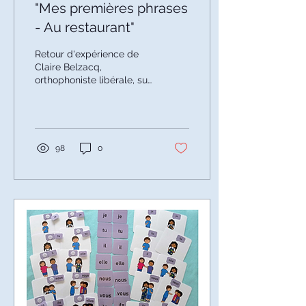
"Mes premières phrases
- Au restaurant"
Retour d'expérience de
Claire Belzacq,
orthophoniste libérale, sur
l'utilisation du support
"Mes premières phrases -
Au restaurant" — langage
oral, écrit et cognition
mathématique.
98
0