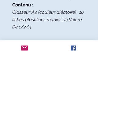
Contenu :
Classeur A4 (couleur aléatoire)+ 10
fiches plastifiées munies de Velcro
Dé 1/2/3
Mentions légales
Conditions générales de vente
Nous contacter
Livraison