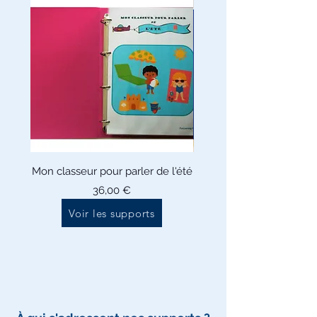
Mon classeur pour parler de l'été
Classeur "Mes activi
printemps/été" nive
Prix
36,00 €
Voir les supports