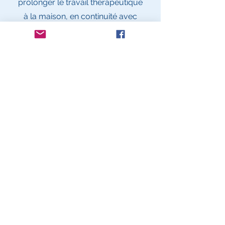
prolonger le travail thérapeutique
à la maison, en continuité avec
les séances. Idéal pour la
guidance parentale.
Mentions légales
Conditions générales de vente
Nous contacter
Livraison